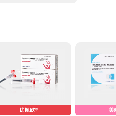
优佩欣®
美