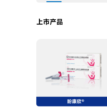
上市产品
盼康欣®