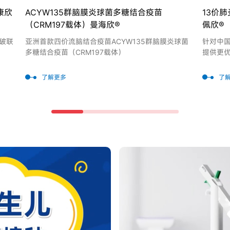
康欣
ACYW135群脑膜炎球菌多糖结合疫苗
13价肺
（CRM197载体）曼海欣®
佩欣®
破联
亚洲首款四价流脑结合疫苗ACYW135群脑膜炎球菌
针对中
多糖结合疫苗（CRM197载体）
提供更优
（TT
累积导
了解更多
了