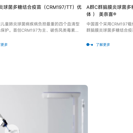
炎球菌多糖结合疫苗（CRM197/TT）优
A群C群脑膜炎球菌多糖
体 ） 美奈喜®
国儿童肺炎球菌病疾病负担最重的四个血清型
中国首个采用CRM197
保护。首创CRM197为主、破伤风类毒素
群脑膜炎球菌多糖结合疫苗
）为辅双载体工艺，避免同一载体蛋白过量或者
®
致的免疫干扰，提升免疫原性。
解更多
了解更多